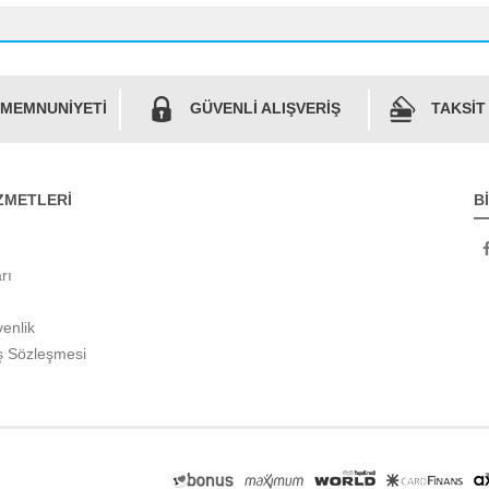
 MEMNUNİYETİ
GÜVENLİ ALIŞVERİŞ
TAKSİT
ZMETLERİ
B
rı
venlik
ş Sözleşmesi