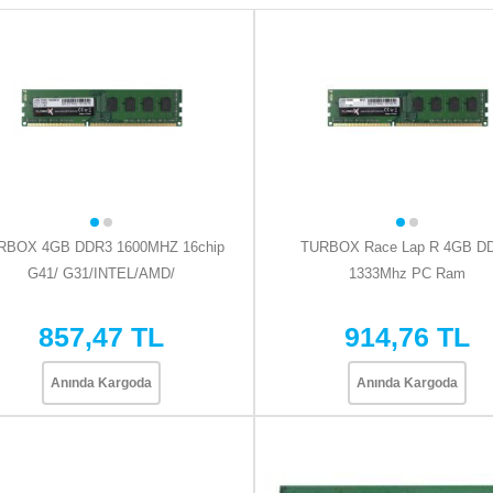
RBOX 4GB DDR3 1600MHZ 16chip
TURBOX Race Lap R 4GB D
G41/ G31/INTEL/AMD/
1333Mhz PC Ram
857,47 TL
914,76 TL
Anında Kargoda
Anında Kargoda