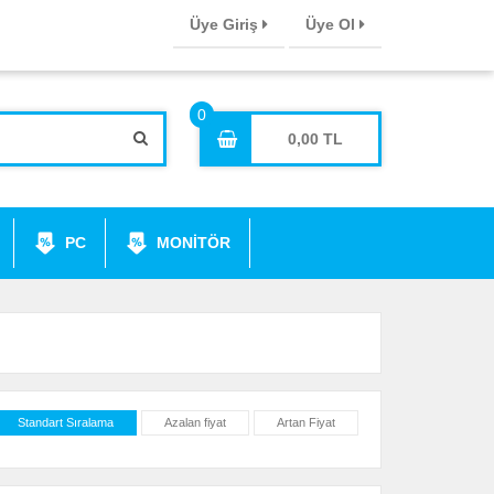
Üye Giriş
Üye Ol
0,00
PC
MONİTÖR
Standart Sıralama
Azalan fiyat
Artan Fiyat