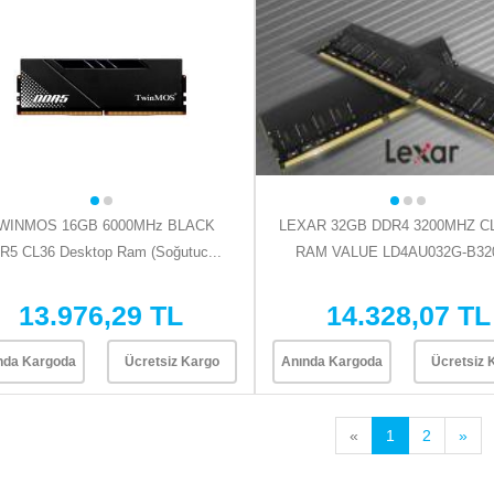
WINMOS 16GB 6000MHz BLACK
LEXAR 32GB DDR4 3200MHZ C
R5 CL36 Desktop Ram (Soğutuc...
RAM VALUE LD4AU032G-B320
13.976,29 TL
14.328,07 TL
nda Kargoda
Ücretsiz Kargo
Anında Kargoda
Ücretsiz 
«
1
2
»