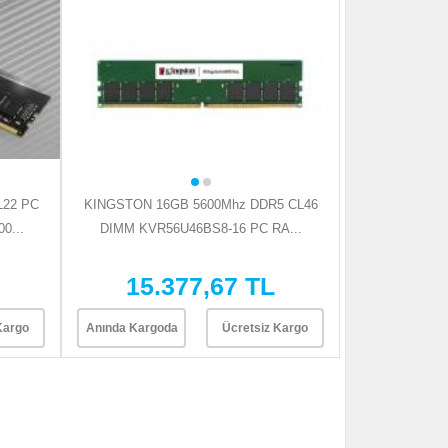
L22 PC
KINGSTON 16GB 5600Mhz DDR5 CL46
0...
DIMM KVR56U46BS8-16 PC RA...
15.377,67 TL
Kargo
Anında Kargoda
Ücretsiz Kargo