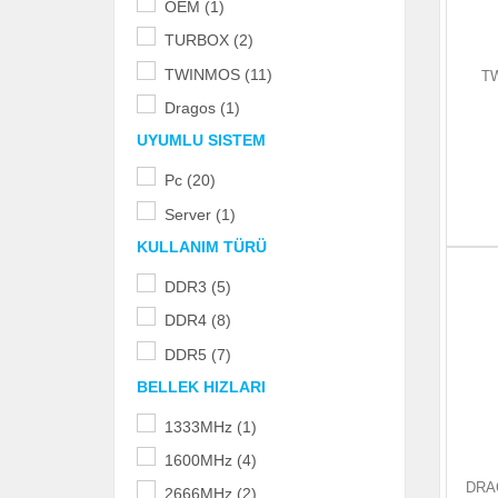
OEM (1)
TURBOX (2)
TWINMOS (11)
T
Dragos (1)
UYUMLU SISTEM
Pc (20)
Server (1)
KULLANIM TÜRÜ
DDR3 (5)
DDR4 (8)
DDR5 (7)
BELLEK HIZLARI
1333MHz (1)
1600MHz (4)
DRA
2666MHz (2)