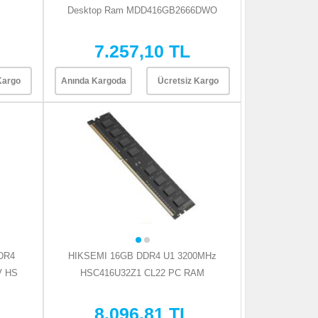
Desktop Ram MDD416GB2666DWO
7.257,10 TL
Kargo
Anında Kargoda
Ücretsiz Kargo
DR4
HIKSEMI 16GB DDR4 U1 3200MHz
V HS
HSC416U32Z1 CL22 PC RAM
8.096,81 TL