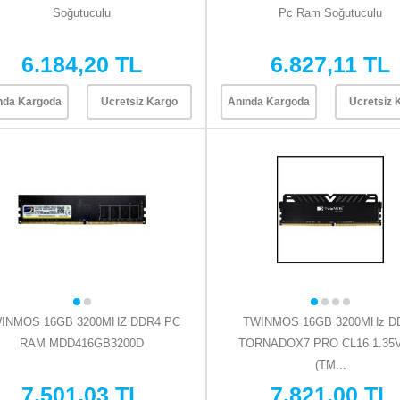
Soğutuculu
Pc Ram Soğutuculu
6.184,20 TL
6.827,11 TL
nda Kargoda
Ücretsiz Kargo
Anında Kargoda
Ücretsiz 
INMOS 16GB 3200MHZ DDR4 PC
TWINMOS 16GB 3200MHz D
RAM MDD416GB3200D
TORNADOX7 PRO CL16 1.35
(TM...
7.501,03 TL
7.821,00 TL