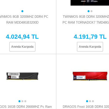
WINMOS 8GB 3200MHZ DDR4 PC
TWINMOS 8GB DDR4 3200MHZ
RAM MDD48GB3200D
PC RAM TORNADOX7 TMD48GB
4.024,94 TL
4.191,79 TL
Anında Kargoda
Anında Kargoda
GOS 16GB DDR4 2666MHZ Pc Ram
DRAGOS Frost 16GB DDR4 32