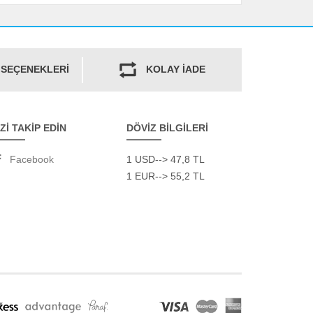
 SEÇENEKLERİ
KOLAY İADE
İZİ TAKİP EDİN
DÖVİZ BİLGİLERİ
Facebook
1 USD--> 47,8 TL
1 EUR--> 55,2 TL