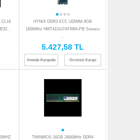
 CL16
HYNIX DDR3 ECC UDIMM 8GB
32...
1600Mhz HMT41GU7AFR8A-PB Sunucu
...
5.427,58 TL
Anında Kargoda
Ücretsiz Kargo
00MHZ
TWINMOS 16GB 2666MHz DDR4