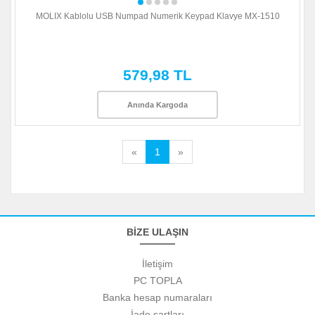
MOLIX Kablolu USB Numpad Numerik Keypad Klavye MX-1510
579,98 TL
Anında Kargoda
«
1
»
BİZE ULAŞIN
İletişim
PC TOPLA
Banka hesap numaraları
İade şartları