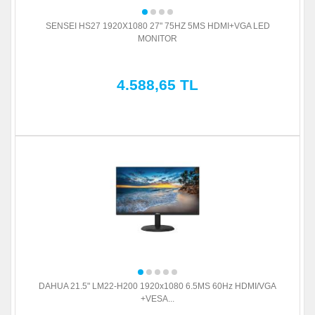
SENSEI HS27 1920X1080 27" 75HZ 5MS HDMI+VGA LED
MONITOR
4.588,65 TL
DAHUA 21.5" LM22-H200 1920x1080 6.5MS 60Hz HDMI/VGA
+VESA...