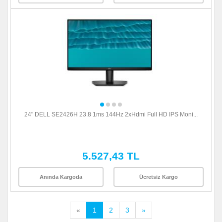
24" DELL SE2426H 23.8 1ms 144Hz 2xHdmi Full HD IPS Moni...
5.527,43 TL
Anında Kargoda
Ücretsiz Kargo
«
1
2
3
»