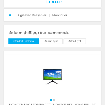
FİLTRELER
Bilgisayar Bileşenleri
Monitorler
Monitorler için 55 çeşit ürün listelenmektedir.
Standart Sıralama
Azalan fiyat
Artan Fiyat
NOVACOM NVC-LED19HV CCTV MONİTÖR HDMI VGA GIRISLI 19"