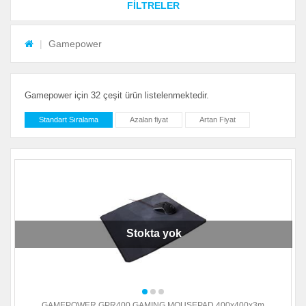
FİLTRELER
Gamepower
Gamepower için 32 çeşit ürün listelenmektedir.
Standart Sıralama
Azalan fiyat
Artan Fiyat
Stokta yok
GAMEPOWER GPR400 GAMING MOUSEPAD 400x400x3m