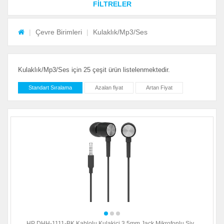
FİLTRELER
Çevre Birimleri
Kulaklık/Mp3/Ses
Kulaklık/Mp3/Ses için 25 çeşit ürün listelenmektedir.
Standart Sıralama
Azalan fiyat
Artan Fiyat
HP DHH-1111-BK Kablolu Kulakiçi 3.5mm Jack Mikrofonlu Siy...