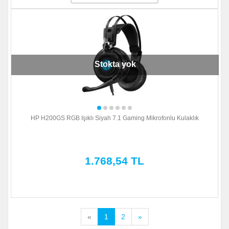
Stokta yok
HP H200GS RGB Işıklı Siyah 7.1 Gaming Mikrofonlu Kulaklık
1.768,54 TL
«
1
2
»