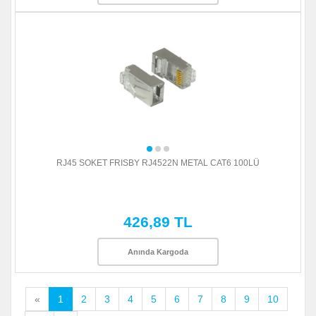
RJ45 SOKET FRISBY RJ4522N METAL CAT6 100LÜ
426,89 TL
Anında Kargoda
«
1
2
3
4
5
6
7
8
9
10