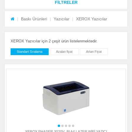
FİLTRELER
Baskı Ürünleri
Yazıcılar
XEROX Yazıcılar
XEROX Yazıcılar için 2 çeşit ürün listelenmektedir.
Standart Sıralama
Azalan fiyat
Artan Fiyat
XEROX PHASER 3020V_BI A4 LAZER WİFİ YAZICI