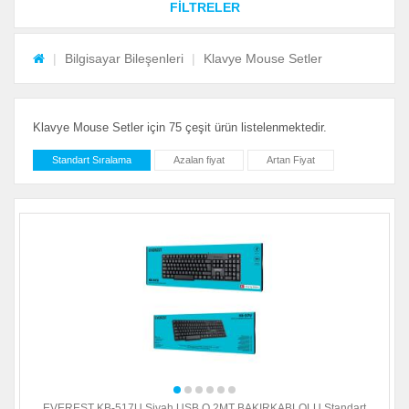
FİLTRELER
Bilgisayar Bileşenleri
Klavye Mouse Setler
Klavye Mouse Setler için 75 çeşit ürün listelenmektedir.
Standart Sıralama
Azalan fiyat
Artan Fiyat
EVEREST KB-517U Siyah USB Q 2MT BAKIRKABLOLU Standart