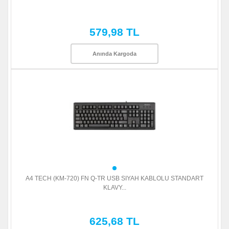
579,98 TL
Anında Kargoda
A4 TECH (KM-720) FN Q-TR USB SIYAH KABLOLU STANDART
KLAVY...
625,68 TL