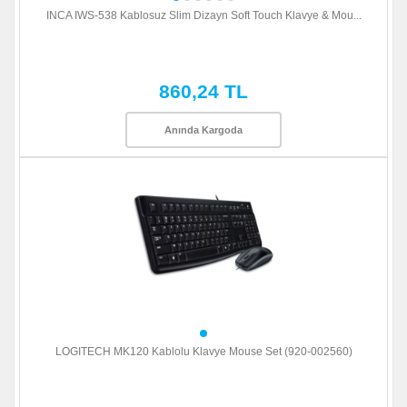
INCA IWS-538 Kablosuz Slim Dizayn Soft Touch Klavye & Mou...
860,24 TL
Anında Kargoda
LOGITECH MK120 Kablolu Klavye Mouse Set (920-002560)