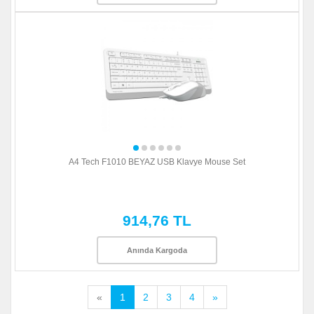
A4 Tech F1010 BEYAZ USB Klavye Mouse Set
914,76 TL
Anında Kargoda
«
1
2
3
4
»