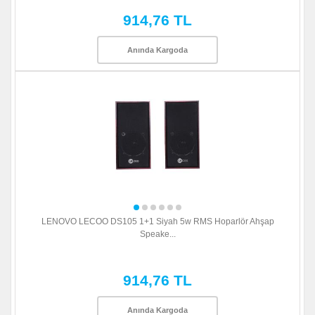
914,76 TL
Anında Kargoda
LENOVO LECOO DS105 1+1 Siyah 5w RMS Hoparlör Ahşap
Speake...
914,76 TL
Anında Kargoda