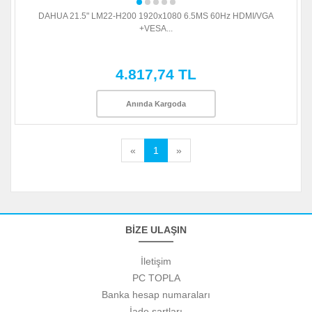
DAHUA 21.5" LM22-H200 1920x1080 6.5MS 60Hz HDMI/VGA
+VESA...
4.817,74 TL
Anında Kargoda
«
1
»
BİZE ULAŞIN
İletişim
PC TOPLA
Banka hesap numaraları
İade şartları