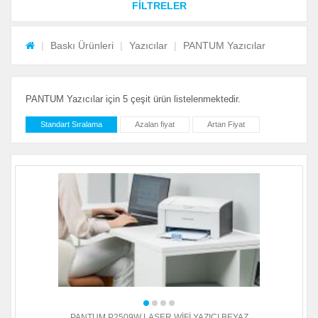
FİLTRELER
Baskı Ürünleri
Yazıcılar
PANTUM Yazıcılar
PANTUM Yazıcılar için 5 çeşit ürün listelenmektedir.
Standart Sıralama
Azalan fiyat
Artan Fiyat
PANTUM P2509W LASER WİFİ YAZICI BEYAZ