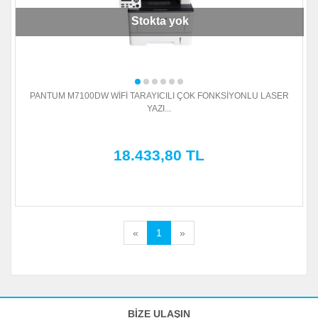
Stokta yok
PANTUM M7100DW WİFİ TARAYICILI ÇOK FONKSİYONLU LASER
YAZI...
18.433,80 TL
«
1
»
BİZE ULAŞIN