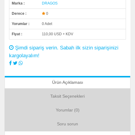
Marka :
DRAGOS
Derece :
0
Yorumlar :
0 Adet
Fiyat :
110,00 USD + KDV
Şimdi sipariş verin. Sabah ilk sizin siparişinizi
kargolayalım!
Ürün Açıklaması
Taksit Seçenekleri
Yorumlar (0)
Soru sorun