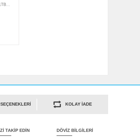
TB...
 SEÇENEKLERİ
KOLAY İADE
İZİ TAKİP EDİN
DÖVİZ BİLGİLERİ