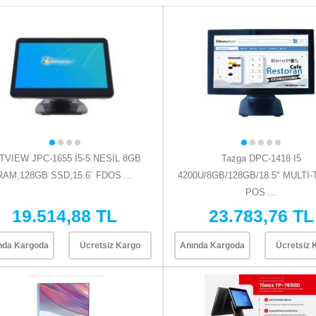
TVIEW JPC-1655 İ5-5.NESİL 8GB
Tazga DPC-1418 I5
RAM,128GB SSD,15.6¨ FDOS ...
4200U/8GB/128GB/18.5" MULTI
POS ...
19.514,88 TL
23.783,76 TL
nda Kargoda
Ücretsiz Kargo
Anında Kargoda
Ücretsiz 