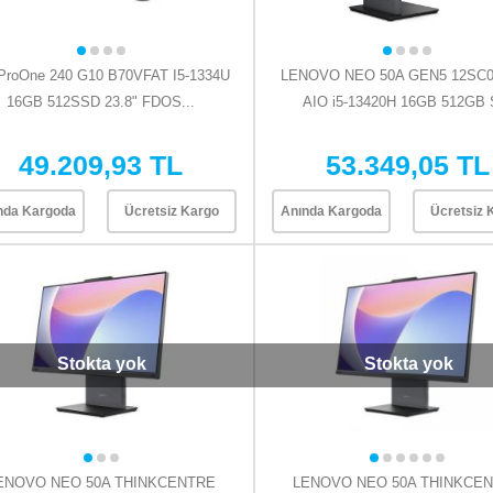
ProOne 240 G10 B70VFAT I5-1334U
LENOVO NEO 50A GEN5 12SC0
16GB 512SSD 23.8" FDOS...
AIO i5-13420H 16GB 512GB S
49.209,93 TL
53.349,05 TL
nda Kargoda
Ücretsiz Kargo
Anında Kargoda
Ücretsiz 
Stokta yok
Stokta yok
ENOVO NEO 50A THINKCENTRE
LENOVO NEO 50A THINKCE