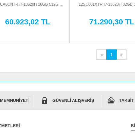
CA0CNTR i7-13620H 16GB 512G...
12SC001XTR I7-13620H 32GB 1
60.923,02 TL
71.290,30 TL
«
1
»
 MEMNUNİYETİ
GÜVENLİ ALIŞVERİŞ
TAKSİT
ZMETLERİ
B