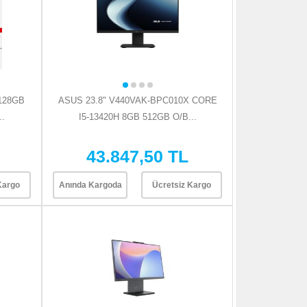
 128GB
ASUS 23.8" V440VAK-BPC010X CORE
..
I5-13420H 8GB 512GB O/B...
43.847,50 TL
Kargo
Anında Kargoda
Ücretsiz Kargo