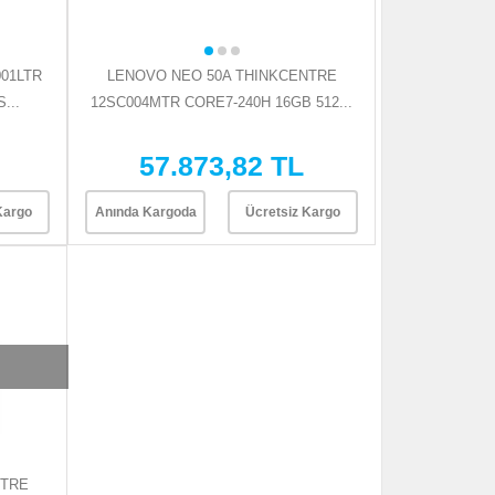
01LTR
LENOVO NEO 50A THINKCENTRE
...
12SC004MTR CORE7-240H 16GB 512...
57.873,82 TL
Kargo
Anında Kargoda
Ücretsiz Kargo
NTRE