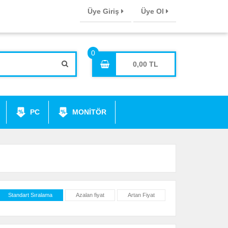
Üye Giriş
Üye Ol
0,00
PC
MONİTÖR
Standart Sıralama
Azalan fiyat
Artan Fiyat