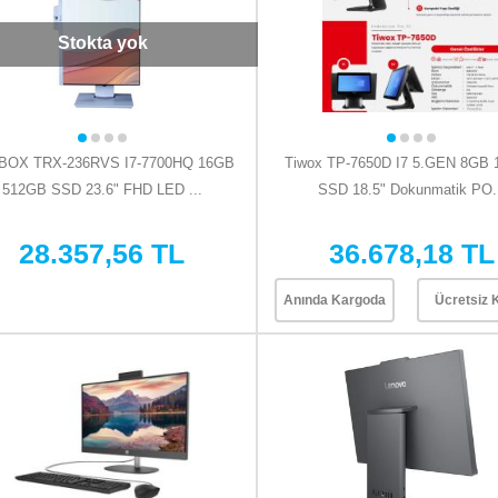
Stokta yok
BOX TRX-236RVS I7-7700HQ 16GB
Tiwox TP-7650D I7 5.GEN 8GB
512GB SSD 23.6" FHD LED ...
SSD 18.5" Dokunmatik PO.
28.357,56 TL
36.678,18 TL
Anında Kargoda
Ücretsiz 