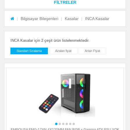
FİLTRELER
Bilgisayar Bileşenleri
Kasalar
INCA Kasalar
INCA Kasalar için 2 çeşit ürün listelenmektedir.
Standart Sıralama
Azalan fiyat
Artan Fiyat
EMPOUSA EMG-17XN 4X120MM FAN RGB + Gaming ATX PSU YOK