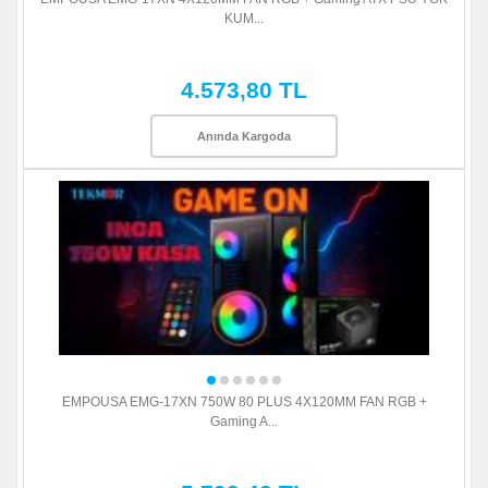
KUM...
4.573,80 TL
Anında Kargoda
EMPOUSA EMG-17XN 750W 80 PLUS 4X120MM FAN RGB +
Gaming A...