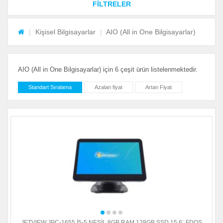
FİLTRELER
Kişisel Bilgisayarlar
AIO (All in One Bilgisayarlar)
AIO (All in One Bilgisayarlar) için 6 çeşit ürün listelenmektedir.
Standart Sıralama
Azalan fiyat
Artan Fiyat
JETVIEW JPC-1655 İ5-5.NESİL 8GB RAM,128GB SSD,15.6¨ FDOS