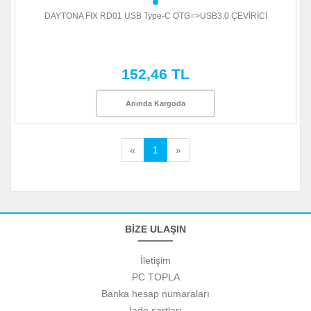
DAYTONA FIX RD01 USB Type-C OTG=>USB3.0 ÇEVİRİCİ
152,46 TL
Anında Kargoda
«
1
»
BİZE ULAŞIN
İletişim
PC TOPLA
Banka hesap numaraları
İade şartları