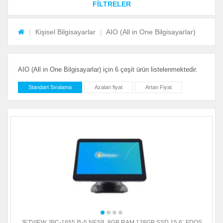
FİLTRELER
Kişisel Bilgisayarlar
AIO (All in One Bilgisayarlar)
AIO (All in One Bilgisayarlar) için 6 çeşit ürün listelenmektedir.
Standart Sıralama
Azalan fiyat
Artan Fiyat
JETVIEW JPC-1655 İ5-5.NESİL 8GB RAM,128GB SSD,15.6¨ FDOS