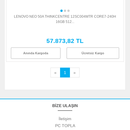
LENOVO NEO 50A THINKCENTRE 12SC004MTR CORE7-240H
16GB 512...
57.873,82 TL
Anında Kargoda
Ücretsiz Kargo
«
1
»
BİZE ULAŞIN
İletişim
PC TOPLA