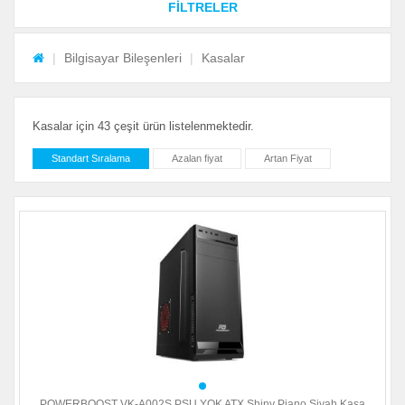
FİLTRELER
Bilgisayar Bileşenleri
Kasalar
Kasalar için 43 çeşit ürün listelenmektedir.
Standart Sıralama
Azalan fiyat
Artan Fiyat
POWERBOOST VK-A002S PSU YOK ATX Shiny Piano Siyah Kasa