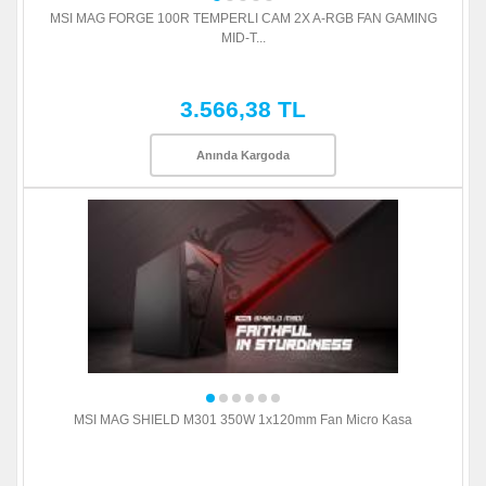
MSI MAG FORGE 100R TEMPERLI CAM 2X A-RGB FAN GAMING
MID-T...
3.566,38 TL
Anında Kargoda
MSI MAG SHIELD M301 350W 1x120mm Fan Micro Kasa