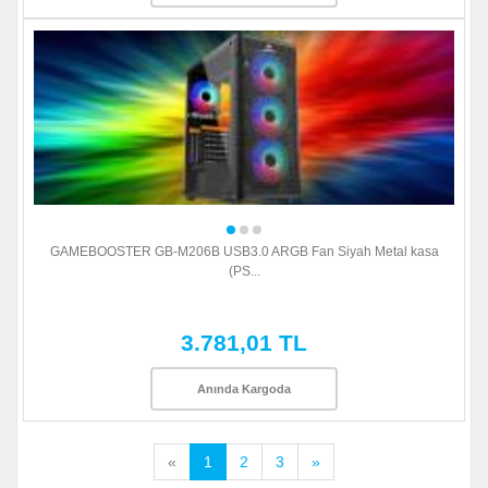
GAMEBOOSTER GB-M206B USB3.0 ARGB Fan Siyah Metal kasa
(PS...
3.781,01 TL
Anında Kargoda
«
1
2
3
»