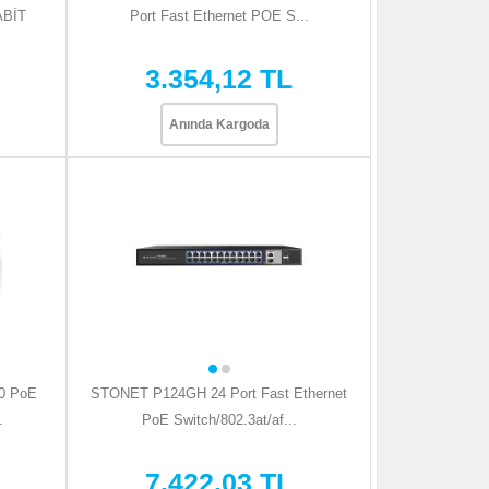
ABİT
Port Fast Ethernet POE S...
3.354,12 TL
Anında Kargoda
0 PoE
STONET P124GH 24 Port Fast Ethernet
.
PoE Switch/802.3at/af...
7.422,03 TL