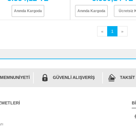
Anında Kargoda
Anında Kargoda
Ücretsiz 
«
1
»
 MEMNUNİYETİ
GÜVENLİ ALIŞVERİŞ
TAKSİT
ZMETLERİ
B
rı