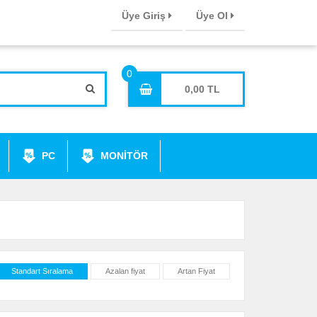
Üye Giriş
Üye Ol
0,00
PC
MONİTÖR
Standart Sıralama
Azalan fiyat
Artan Fiyat