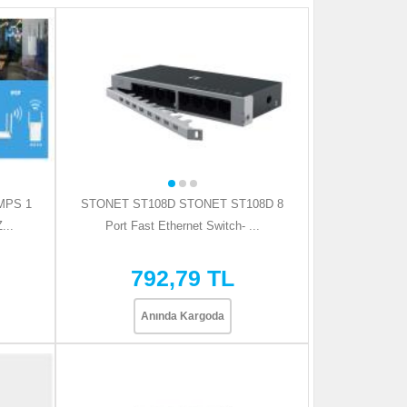
MPS 1
STONET ST108D STONET ST108D 8
...
Port Fast Ethernet Switch- ...
792,79 TL
Anında Kargoda