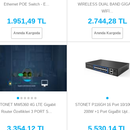
Ethernet POE Switch - E...
WİRELESS DUAL BAND GİG
WİFİ...
1.951,49 TL
2.744,28 TL
Anında Kargoda
Anında Kargoda
TONET MW5360 4G LTE Gigabit
STONET P116GH 16 Port 10/10
Router Özellikleri 3 PORT S...
200W +1 Port GigaBit Upl..
3.354,12 TL
5.530,14 TL