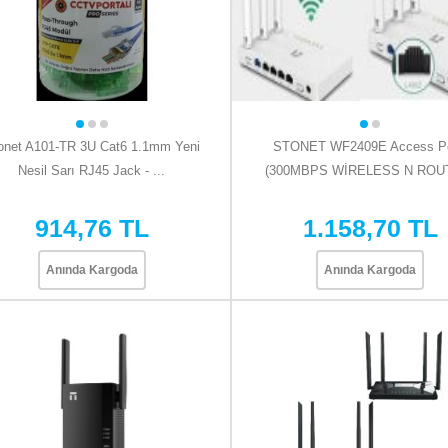
onet A101-TR 3U Cat6 1.1mm Yeni
STONET WF2409E Access Po
Nesil Sarı RJ45 Jack - ...
(300MBPS WİRELESS N ROU
914,76 TL
1.158,70 TL
Anında Kargoda
Anında Kargoda