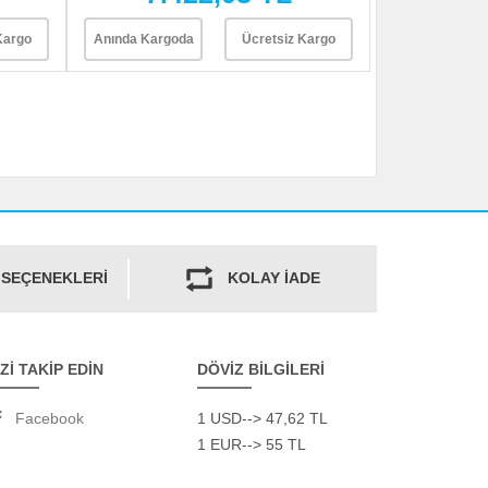
Kargo
Anında Kargoda
Ücretsiz Kargo
 SEÇENEKLERİ
KOLAY İADE
İZİ TAKİP EDİN
DÖVİZ BİLGİLERİ
Facebook
1 USD--> 47,62 TL
1 EUR--> 55 TL