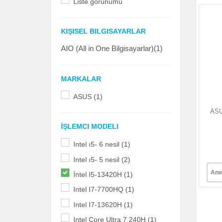
Liste görünümü
KIŞISEL BILGISAYARLAR
AIO (All in One Bilgisayarlar)(1)
MARKALAR
ASUS (1)
ASU
İŞLEMCI MODELI
Intel ı5- 6 nesil (1)
Intel ı5- 5 nesil (2)
Anı
İntel I5-13420H (1)
Intel I7-7700HQ (1)
Intel I7-13620H (1)
Intel Core Ultra 7 240H (1)