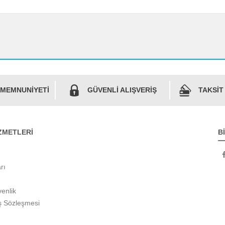
 MEMNUNİYETİ
GÜVENLİ ALIŞVERİŞ
TAKSİT
ZMETLERİ
B
rı
venlik
ş Sözleşmesi