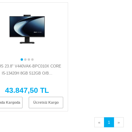
S 23.8" V440VAK-BPC010X CORE
I5-13420H 8GB 512GB O/B...
43.847,50 TL
nda Kargoda
Ücretsiz Kargo
«
1
»