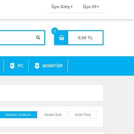
Üye Giriş
Üye Ol
0,00
PC
MONİTÖR
Standart Sıralama
Azalan fiyat
Artan Fiyat