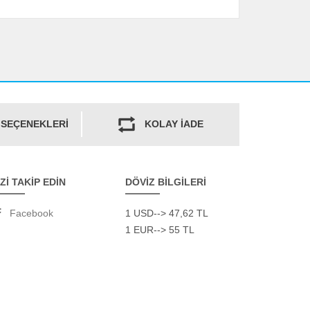
 SEÇENEKLERİ
KOLAY İADE
İZİ TAKİP EDİN
DÖVİZ BİLGİLERİ
Facebook
1 USD--> 47,62 TL
1 EUR--> 55 TL