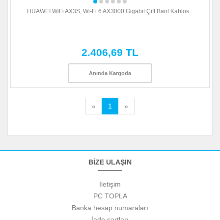
HUAWEI WiFi AX3S, Wi-Fi 6 AX3000 Gigabit Çift Bant Kablos...
2.406,69 TL
Anında Kargoda
«
1
»
BİZE ULAŞIN
İletişim
PC TOPLA
Banka hesap numaraları
İade şartları