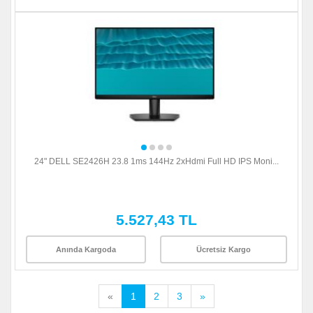
24" DELL SE2426H 23.8 1ms 144Hz 2xHdmi Full HD IPS Moni...
5.527,43 TL
Anında Kargoda
Ücretsiz Kargo
«
1
2
3
»