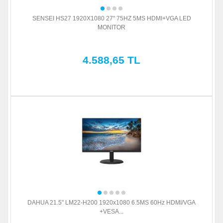
SENSEI HS27 1920X1080 27" 75HZ 5MS HDMI+VGA LED
MONITOR
4.588,65 TL
DAHUA 21.5" LM22-H200 1920x1080 6.5MS 60Hz HDMI/VGA
+VESA...