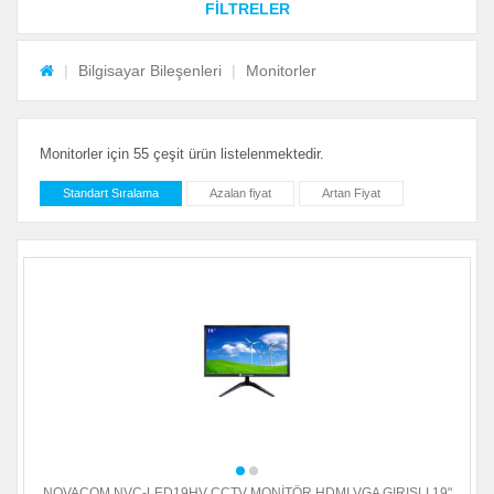
FİLTRELER
Bilgisayar Bileşenleri
Monitorler
Monitorler için 55 çeşit ürün listelenmektedir.
Standart Sıralama
Azalan fiyat
Artan Fiyat
NOVACOM NVC-LED19HV CCTV MONİTÖR HDMI VGA GIRISLI 19"