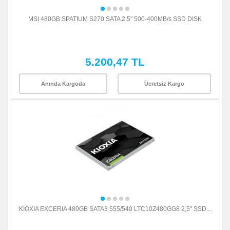
MSI 480GB SPATIUM S270 SATA 2.5" 500-400MB/s SSD DISK
5.200,47 TL
Anında Kargoda
Ücretsiz Kargo
KIOXIA EXCERIA 480GB SATA3 555/540 LTC10Z480GG8 2,5" SSD...