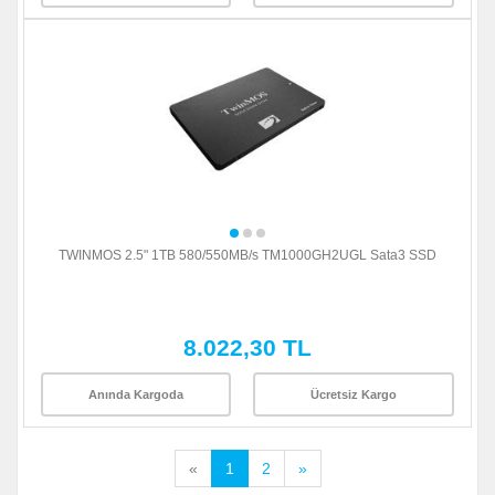
TWINMOS 2.5" 1TB 580/550MB/s TM1000GH2UGL Sata3 SSD
8.022,30 TL
Anında Kargoda
Ücretsiz Kargo
«
1
2
»