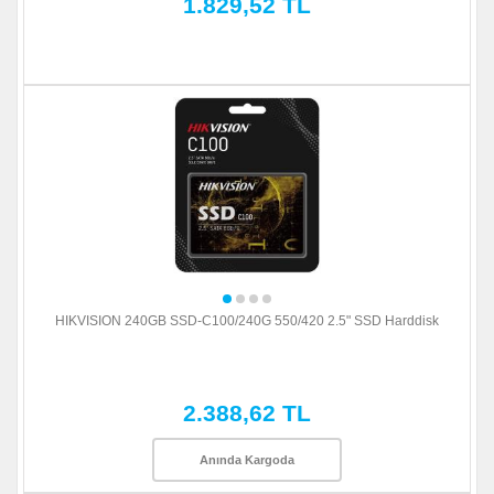
1.829,52 TL
HIKVISION 240GB SSD-C100/240G 550/420 2.5" SSD Harddisk
2.388,62 TL
Anında Kargoda