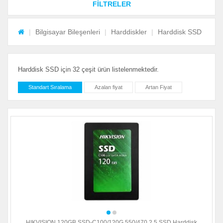
FİLTRELER
Bilgisayar Bileşenleri
Harddiskler
Harddisk SSD
Harddisk SSD için 32 çeşit ürün listelenmektedir.
Standart Sıralama
Azalan fiyat
Artan Fiyat
HIKVISION 120GB SSD-C100/120G 550/470 2.5 SSD Harddisk