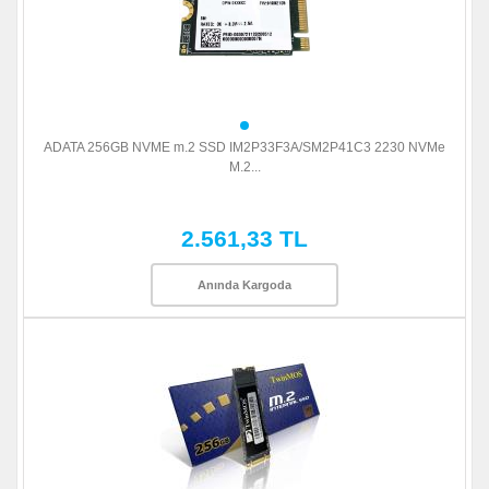
ADATA 256GB NVME m.2 SSD IM2P33F3A/SM2P41C3 2230 NVMe
M.2...
2.561,33 TL
Anında Kargoda