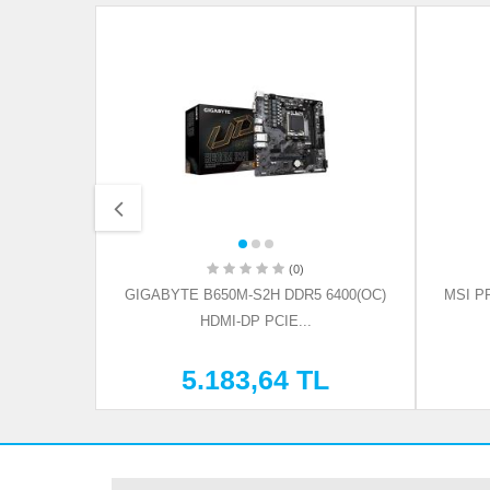
(0)
5 6800MT/S
GIGABYTE B650M-S2H DDR5 6400(OC)
MSI P
HDMI-DP PCIE...
L
5.183,64 TL