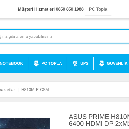
Müşteri Hizmetleri 0850 850 1988
PC Topla
NOTEBOOK
PC TOPLA
UPS
GÜVENLİK
akartlar
H810M-E-CSM
ASUS PRIME H810M
6400 HDMI DP 2xM