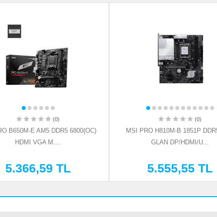
(0)
(0)
RO B650M-E AM5 DDR5 6800(OC)
MSI PRO H810M-B 1851P DDR
HDMI VGA M....
GLAN DP/HDMI/U...
5.366,59 TL
5.555,55 TL