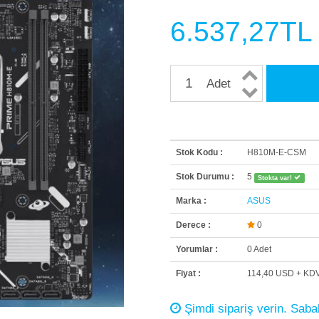
6.537,27TL
Adet
Stok Kodu :
H810M-E-CSM
Stok Durumu :
5
Stokta var!
Marka :
ASUS
Derece :
0
Yorumlar :
0 Adet
Fiyat :
114,40 USD + KD
Şimdi sipariş verin. Sabah