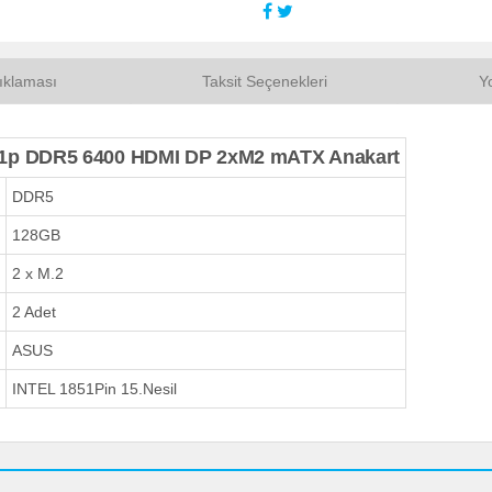
ıklaması
Taksit Seçenekleri
Y
1p DDR5 6400 HDMI DP 2xM2 mATX Anakart
DDR5
128GB
2 x M.2
2 Adet
ASUS
INTEL 1851Pin 15.Nesil