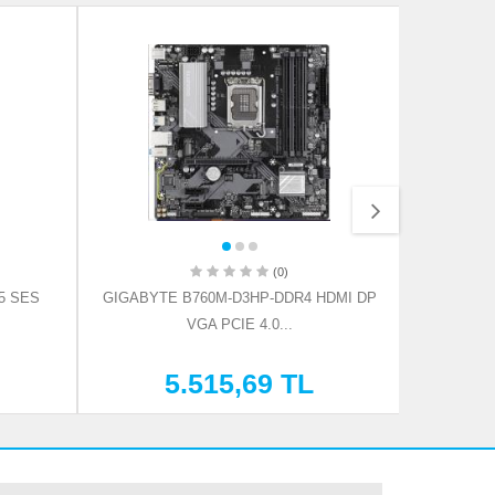
(0)
5 SES
GIGABYTE B760M-D3HP-DDR4 HDMI DP
MSI
VGA PCIE 4.0...
68
5.515,69 TL