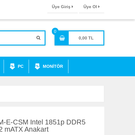
Üye Giriş
Üye Ol
0,00
PC
MONİTÖR
-E-CSM Intel 1851p DDR5
2 mATX Anakart