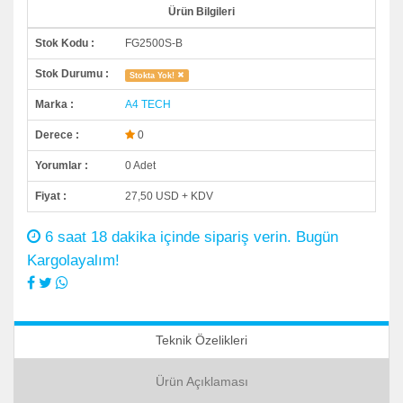
Ürün Bilgileri
Stok Kodu :
FG2500S-B
Stok Durumu :
Stokta Yok!
Marka :
A4 TECH
Derece :
0
Yorumlar :
0 Adet
Fiyat :
27,50 USD + KDV
6 saat 18 dakika içinde sipariş verin. Bugün
Kargolayalım!
Teknik Özelikleri
Ürün Açıklaması